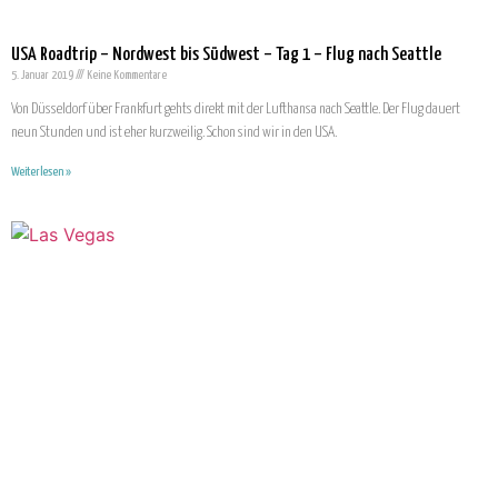
USA Roadtrip – Nordwest bis Südwest – Tag 1 – Flug nach Seattle
5. Januar 2019
Keine Kommentare
Von Düsseldorf über Frankfurt gehts direkt mit der Lufthansa nach Seattle. Der Flug dauert
neun Stunden und ist eher kurzweilig. Schon sind wir in den USA.
Weiterlesen »