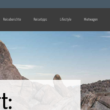
Reiseberichte
Reisetipps
Lifestyle
Mietwagen
t: