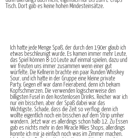
dann allerdings auch nicht, eigentlich nur bis zum E-Craps
Tisch. Dort gab es keine hohen Mindesteinsätze.
Ich hatte jede Menge Spaß, der durch den 190er glaub ich
etwas beschleunigt wurde. Es kamen immer mehr Leute,
das Spiel können 8-10 Leute auf einmal spielen, dazu und
wir freuten uns immer zusammen wenn einer gut
würfelte. Die Kellnerin brachte ein paar Runden Whiskey
Sour, und ich hatte in der Gruppe eine kleine private
Party. Gegen elf war dann Feierabend, denn ich bekam
Kopfschmerzen. Die verwenden logischerweise den
billigsten Fusel in den kostenlosen Drinks. Reicher war ich
nur ein bisschen, aber der Spaß dabei war das
Wichtigste. Schade, dass die Zeit so verflog, denn ich
wollte eigentlich noch ein bisschen auf dem Strip umher
wandern. Jetzt war es allerdings schon halb 12. Zu Essen
gab es nichts mehr in den Miracle Miles Shops, allerdings
konnte ich mir ja einfach noch was im Zimmer machen.