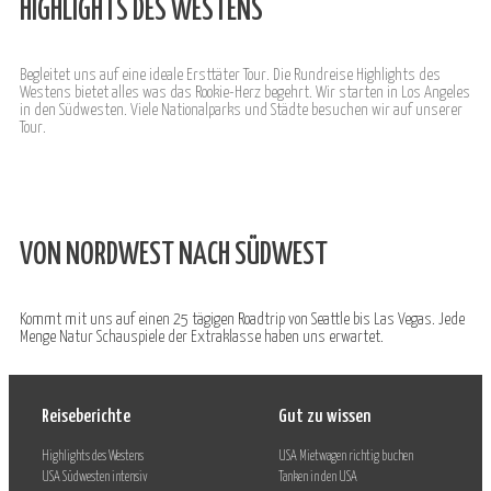
HIGHLIGHTS DES WESTENS
Begleitet uns auf eine ideale Ersttäter Tour. Die Rundreise Highlights des
Westens bietet alles was das Rookie-Herz begehrt. Wir starten in Los Angeles
in den Südwesten. Viele Nationalparks und Städte besuchen wir auf unserer
Tour.
VON NORDWEST NACH SÜDWEST
Kommt mit uns auf einen 25 tägigen Roadtrip von Seattle bis Las Vegas. Jede
Menge Natur Schauspiele der Extraklasse haben uns erwartet.
Reiseberichte
Gut zu wissen
Highlights des Westens
USA Mietwagen richtig buchen
USA Südwesten intensiv
Tanken in den USA