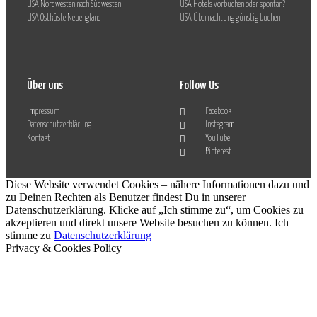
USA Nordwesten nach Südwesten
USA Hotels vorbuchen oder spontan?
USA Ostküste Neuengland
USA Übernachtung günstig buchen
Über uns
Follow Us
Impressum
Facebook
Datenschutzerklärung
Instagram
Kontakt
YouTube
Pinterest
Diese Website verwendet Cookies – nähere Informationen dazu und
zu Deinen Rechten als Benutzer findest Du in unserer
Datenschutzerklärung. Klicke auf „Ich stimme zu“, um Cookies zu
akzeptieren und direkt unsere Website besuchen zu können.
Ich
stimme zu
Datenschutzerklärung
Privacy & Cookies Policy