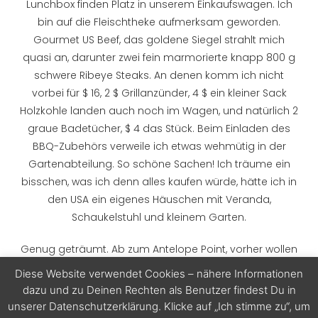
Lunchbox finden Platz in unserem Einkaufswagen. Ich
bin auf die Fleischtheke aufmerksam geworden.
Gourmet US Beef, das goldene Siegel strahlt mich
quasi an, darunter zwei fein marmorierte knapp 800 g
schwere Ribeye Steaks. An denen komm ich nicht
vorbei für $ 16, 2 $ Grillanzünder, 4 $ ein kleiner Sack
Holzkohle landen auch noch im Wagen, und natürlich 2
graue Badetücher, $ 4 das Stück. Beim Einladen des
BBQ-Zubehörs verweile ich etwas wehmütig in der
Gartenabteilung. So schöne Sachen! Ich träume ein
bisschen, was ich denn alles kaufen würde, hätte ich in
den USA ein eigenes Häuschen mit Veranda,
Schaukelstuhl und kleinem Garten.
Genug geträumt. Ab zum Antelope Point, vorher wollen
wir aber noch am Horseshoe Bend nach dem rechten
Diese Website verwendet Cookies – nähere Informationen
sehen. Schon von weitem erblicken wir die Parkplätze.
dazu und zu Deinen Rechten als Benutzer findest Du in
Sehr wohl richtig, Plural. In den Jahren hat sich dieser
unserer Datenschutzerklärung. Klicke auf „Ich stimme zu“, um