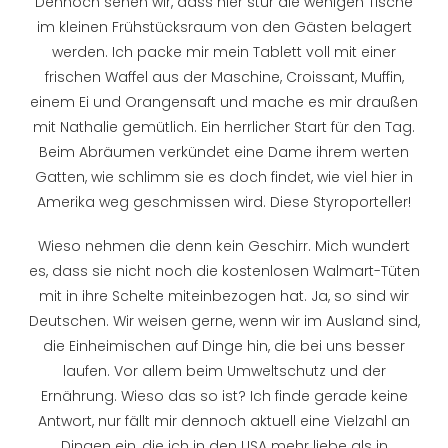
Dennoch sehen wir, dass hier stur die wenigen Tische
im kleinen Frühstücksraum von den Gästen belagert
werden. Ich packe mir mein Tablett voll mit einer
frischen Waffel aus der Maschine, Croissant, Muffin,
einem Ei und Orangensaft und mache es mir draußen
mit Nathalie gemütlich. Ein herrlicher Start für den Tag.
Beim Abräumen verkündet eine Dame ihrem werten
Gatten, wie schlimm sie es doch findet, wie viel hier in
Amerika weg geschmissen wird. Diese Styroporteller!
Wieso nehmen die denn kein Geschirr. Mich wundert
es, dass sie nicht noch die kostenlosen Walmart-Tüten
mit in ihre Schelte miteinbezogen hat. Ja, so sind wir
Deutschen. Wir weisen gerne, wenn wir im Ausland sind,
die Einheimischen auf Dinge hin, die bei uns besser
laufen. Vor allem beim Umweltschutz und der
Ernährung. Wieso das so ist? Ich finde gerade keine
Antwort, nur fällt mir dennoch aktuell eine Vielzahl an
Dingen ein, die ich in den USA mehr liebe als in